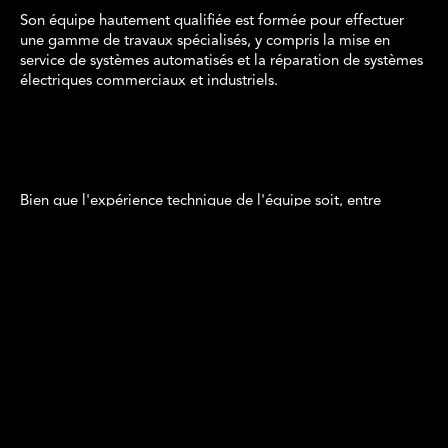
Son équipe hautement qualifiée est formée pour effectuer
une gamme de travaux spécialisés, y compris la mise en
service de systèmes automatisés et la réparation de systèmes
électriques commerciaux et industriels.
Bien que l'expérience technique de l'équipe soit, entre
autres, la principale force de l'entreprise, Lavytech Électrique
a développé des partenariats avec d'autres firmes
spécialisées afin de répondre encore plus spécifiquement aux
besoins de ses clients.
Lavytech Électrique est le partenaire essentiel des entreprises
pour augmenter leur productivité à moindre coût, que ce soit
pour des projets d'installation, de maintenance préventive
et/ou de modernisation d'équipements électriques.